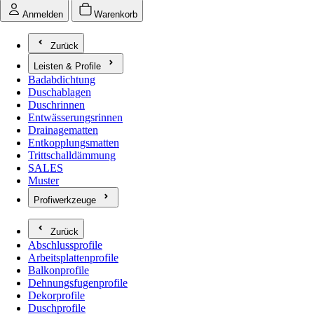
Anmelden
Warenkorb
Zurück
Leisten & Profile
Untermenü für Leisten & Profile öffnen
Badabdichtung
Duschablagen
Duschrinnen
Entwässerungsrinnen
Drainagematten
Entkopplungsmatten
Trittschalldämmung
SALES
Muster
Profiwerkzeuge
Untermenü für Profiwerkzeuge öffnen
Zurück
Abschlussprofile
Arbeitsplattenprofile
Balkonprofile
Dehnungsfugenprofile
Dekorprofile
Duschprofile