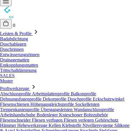
0
Leisten & Profile
Badabdichtung
Duschablagen
Duschrinnen
Entwässerungsrinnen
Drainagematten
Entkopplungsmatten
Trittschalldämmung
SALES
Muster
Profiwerkzeuge
Abschlussprofile
Arbeitsplattenprofile
Balkonprofile
Dehnungsfugenprofile
Dekorprofile
Duschprofile
Eckschutzwinkel
Fliesenschienen
Höhenausgleichsprofile
Sockelleisten
Treppenkantenprofile
Übergangsleisten
Wandanschlussprofile
Arbeitshandschuhe
Bodenleger Knieschoner
Bohrzubehör
Fliesenschneider
Fliesen verfugen
Fliesen verlegen
Gehörschutz
Hämmer
Hebewerkzeuge
Kellen
Klebstoffe
Nivelliersysteme
Silikone
& Acryl
Schutzbrillen
Schneidewerkzeuge
Spachteln
Stelzlager