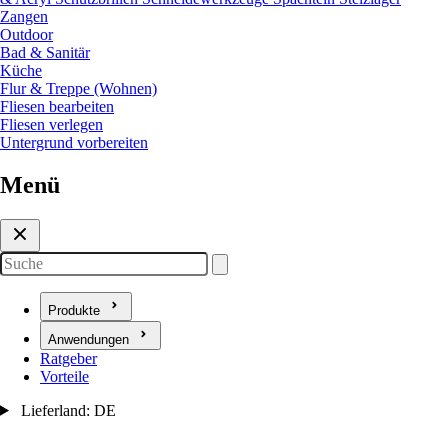
Zangen
Outdoor
Bad & Sanitär
Küche
Flur & Treppe (Wohnen)
Fliesen bearbeiten
Fliesen verlegen
Untergrund vorbereiten
Menü
Suche
Produkte
Untermenü für Produkte öffnen
Anwendungen
Untermenü für Anwendungen öffnen
Ratgeber
Vorteile
Lieferland: DE