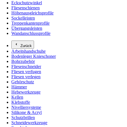
Eckschutzwinkel
Fliesenschienen
Höhenausgleichsprofile
Sockelleisten
Treppenkantenprofile
Übergangsleisten
Wandanschlussprofile
Zurück
Arbeitshandschuhe
Bodenleger Knieschoner
Bohrzubehör
Fliesenschneider
Fliesen verfugen
Fliesen verlegen
Gehörschutz
Hämmer
Hebewerkzeuge
Kellen
Klebstoffe
Nivelliersysteme
Silikone & Acryl
Schutzbrillen
Schneidewerkzeuge