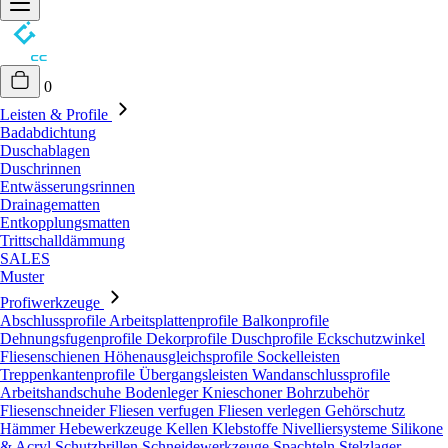
0
Leisten & Profile
Badabdichtung
Duschablagen
Duschrinnen
Entwässerungsrinnen
Drainagematten
Entkopplungsmatten
Trittschalldämmung
SALES
Muster
Profiwerkzeuge
Abschlussprofile
Arbeitsplattenprofile
Balkonprofile
Dehnungsfugenprofile
Dekorprofile
Duschprofile
Eckschutzwinkel
Fliesenschienen
Höhenausgleichsprofile
Sockelleisten
Treppenkantenprofile
Übergangsleisten
Wandanschlussprofile
Arbeitshandschuhe
Bodenleger Knieschoner
Bohrzubehör
Fliesenschneider
Fliesen verfugen
Fliesen verlegen
Gehörschutz
Hämmer
Hebewerkzeuge
Kellen
Klebstoffe
Nivelliersysteme
Silikone
& Acryl
Schutzbrillen
Schneidewerkzeuge
Spachteln
Stelzlager