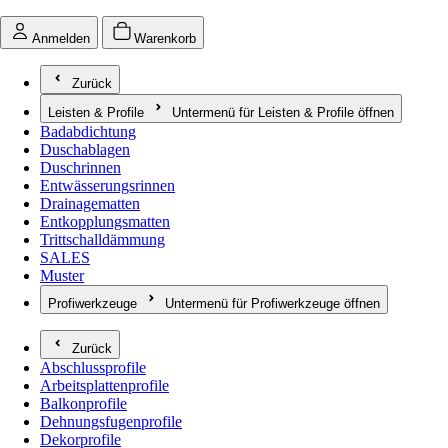
Anmelden
Warenkorb
Zurück
Leisten & Profile
Untermenü für Leisten & Profile öffnen
Badabdichtung
Duschablagen
Duschrinnen
Entwässerungsrinnen
Drainagematten
Entkopplungsmatten
Trittschalldämmung
SALES
Muster
Profiwerkzeuge
Untermenü für Profiwerkzeuge öffnen
Zurück
Abschlussprofile
Arbeitsplattenprofile
Balkonprofile
Dehnungsfugenprofile
Dekorprofile