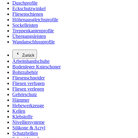
Duschprofile
Eckschutzwinkel
Fliesenschienen
Höhenausgleichsprofile
Sockelleisten
Treppenkantenprofile
Übergangsleisten
Wandanschlussprofile
Zurück
Arbeitshandschuhe
Bodenleger Knieschoner
Bohrzubehör
Fliesenschneider
Fliesen verfugen
Fliesen verlegen
Gehörschutz
Hämmer
Hebewerkzeuge
Kellen
Klebstoffe
Nivelliersysteme
Silikone & Acryl
Schutzbrillen